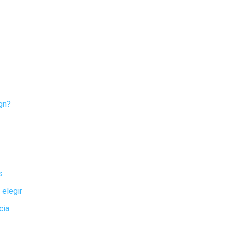
gn?
s
 elegir
cia