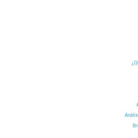
¿Q
Anális
Br