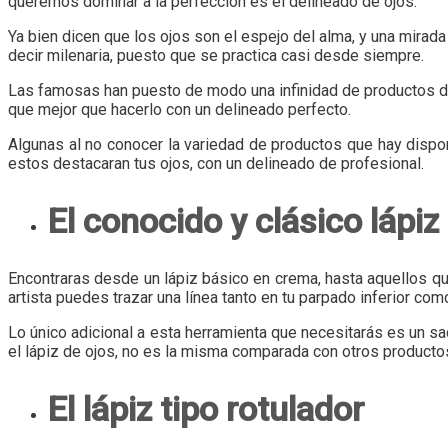
queremos dominar a la perfección es el delineado de ojos.
Ya bien dicen que los ojos son el espejo del alma, y una mira
decir milenaria, puesto que se practica casi desde siempre.
Las famosas han puesto de modo una infinidad de productos dise
que mejor que hacerlo con un delineado perfecto.
Algunas al no conocer la variedad de productos que hay dispon
estos destacaran tus ojos, con un delineado de profesional.
El conocido y clásico lápiz
Encontraras desde un lápiz básico en crema, hasta aquellos qu
artista puedes trazar una línea tanto en tu parpado inferior com
Lo único adicional a esta herramienta que necesitarás es un sa
el lápiz de ojos, no es la misma comparada con otros productos.
El lápiz tipo rotulador