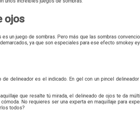
con unos increíbles juegos de sombras.
 ojos
ojos es un juego de sombras. Pero más que las sombras convenc
n demarcados, ya que son especiales para ese efecto smokey eye
po de delineador es el indicado. En gel con un pincel delineador
maquillaje que resalte tú mirada, el delineado de ojos te da mú
s cómoda. No requieres ser una experta en maquillaje para expe
rlos todos?