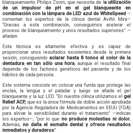
blanqueamiento Philips Zoom, que necesita de l
a utilización
de un impulsor de pH en el gel blanqueante en
combinación con la lámpara de LED azul de WhiteSpeed
—
comentan los expertos de la clínica dental Aviñó Mira—
“Gracias a esta combinación, conseguimos acelerar el
proceso de blanqueamiento y unos resultados superiores” —
añaden.
Esta técnica es altamente efectiva y es capaz de
proporcionar unos resultados excelentes desde la primera
sesión, consiguiendo
aclarar hasta 8 tonos el color de la
dentadura en tan sólo una hora
, aunque el resultado final
depende de los factores genéticos del paciente y de los
hábitos de cada persona.
Este sistema consiste en colocar una funda que protege las
encías, la lengua y el paladar y luego se añade el gel
blanqueante y la luz LED. “En nuestra clínica utilizamos el
gel
Relief ACP,
que es la única fórmula de doble acción aprobada
por la Agencia Reguladora de Medicamentos en EEUU (FDA)
para aliviar la sensibilidad durante el tratamiento” —indican
los expertos—, “por lo que
no produce molestias ni dolor.
Además,
no daña el esmalte dental y ofrece resultados
inmediatos y duraderos
”.