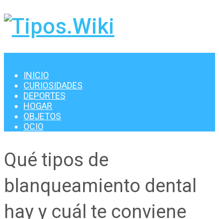
Menu
INICIO
CURIOSIDADES
DEPORTES
HOGAR
OBJETOS
OCIO
Qué tipos de
blanqueamiento dental
hay y cuál te conviene