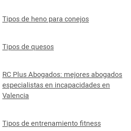
Tipos de heno para conejos
Tipos de quesos
RC Plus Abogados: mejores abogados
especialistas en incapacidades en
Valencia
Tipos de entrenamiento fitness