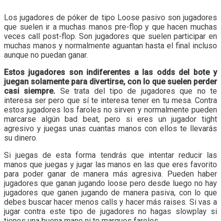
Los jugadores de póker de tipo Loose pasivo son jugadores
que suelen ir a muchas manos pre-flop y que hacen muchas
veces call post-flop. Son jugadores que suelen participar en
muchas manos y normalmente aguantan hasta el final incluso
aunque no puedan ganar.
Estos jugadores son indiferentes a las odds del bote y
juegan solamente para divertirse, con lo que suelen perder
casi siempre.
Se trata del tipo de jugadores que no te
interesa ser pero que sí te interesa tener en tu mesa. Contra
estos jugadores los faroles no sirven y normalmente pueden
marcarse algún bad beat, pero si eres un jugador tight
agresivo y juegas unas cuantas manos con ellos te llevarás
su dinero.
Si juegas de esta forma tendrás que intentar reducir las
manos que juegas y jugar las manos en las que eres favorito
para poder ganar de manera más agresiva. Pueden haber
jugadores que ganan jugando loose pero desde luego no hay
jugadores que ganen jugando de manera pasiva, con lo que
debes buscar hacer menos calls y hacer más raises. Si vas a
jugar contra este tipo de jugadores no hagas slowplay si
tienes una buena mano ni te marques faroles.