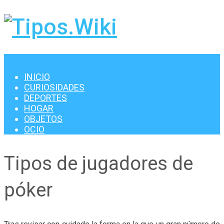
Menu
INICIO
CURIOSIDADES
DEPORTES
HOGAR
OBJETOS
OCIO
Tipos de jugadores de
póker