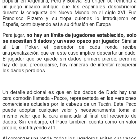
popular en Argentina, Perú y Bolivia. Su origen se remonta a
un juego incaico antiguo que los españoles descubrieron
durante la conquista del Nuevo Mundo en el siglo XVI. Fue
Francisco Pizarro y su tropa quienes lo introdujeron en
España, contribuyendo así a su difusión en Europa.
Para jugar,
no hay un límite de jugadores establecido, solo
se necesitan 5 dados y un vaso opaco por jugador
. Similar
al Liar Poker, el perdedor de cada ronda recibe
una penalización, que en este caso implica descartar un dado.
El jugador que se quede sin dados primero pierde, pero no
hay de qué preocuparse, hay maneras de intentar recuperar
los dados perdidos.
Un detalle adicional es que en los dados de Dudo hay una
cara comodín llamada «Paco», representada en las versiones
comerciales actuales por la cabeza de un Tucán. Este Paco
puede adoptar cualquier valor y necesariamente toma el
mismo valor que la cara anunciada al final del recuento de
dados. Sin embargo, el Paco también cuenta como un valor
propio, sustituyendo al 1.
Al comenzar una ronda, todos los jugadores agitan sus vasos