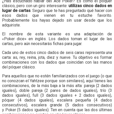
¿Has escuchado hablar del Ace Poker? Es como el póquer
clásico, pero con un giro interesante:
utilizas cinco dados en
lugar de cartas
. Seguro que te has preguntado qué hacer con
esos dados que vienen en tu estuche favorito.
Probablemente los hayas dejado sin usar desde que los
adquiriste.
El nombre de esta variante es una adaptación de
«Poker dice» en inglés. Los dados toman el lugar de las
cartas, pero aún necesitarás fichas para jugar.
Cada uno de estos cinco dados de seis caras representa una
carta: as, rey, reina, jota, diez y nueve. Tu objetivo es formar
combinaciones con los dados que coincidan con las manos
del póquer clásico.
Para aquellos que no estén familiarizados con el juego (o que
no conozcan el Yahtzee porque son similares), aquí tienes las
combinaciones, de la más baja a la más alta: pareja (2 dados
iguales), doble pareja (2 pares de dados iguales), trío (3
dados iguales), full (3 dados iguales + 2 dados iguales),
póquer (4 dados iguales), escalera pequeña (4 dados
consecutivos), escalera grande (5 dados consecutivos)
y Poker (5 dados iguales). Ten en cuenta que las dos últimas