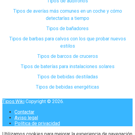
Tipos de audífonos
Tipos de averías más comunes en un coche y cómo
detectarlas a tiempo
Tipos de bañadores
Tipos de barbas para calvos con los que probar nuevos
estilos
Tipos de barcos de cruceros
Tipos de baterías para instalaciones solares
Tipos de bebidas destiladas
Tipos de bebidas energéticas
Tipos.Wiki
Copyright © 2026.
Contactar
Aviso legal
Política de privacidad
Utilizamos cookies para mejorar la experiencia de navegación