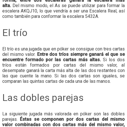
forma, entre dos escaleras ganará la escalera más
alta.
Del mismo modo, el As se puede utilizar para formar la
escalera AKQJ10, lo que vendría a ser una Escalera Real, así
como también para conformar la escalera 5432A.
El trío
El trío es una jugada que en póker se consigue con tres cartas
del mismo valor.
Entre dos tríos siempre ganará el que se
encuentre formado por las cartas más altas.
Si los dos
tríos están formados por cartas del mismo valor, al
desempate ganará la carta más alta de las dos restantes con
las que cuente la mano. Si las dos cartas son iguales, se
comparan las quintas cartas de cada una de las manos.
Las dobles parejas
La siguiente jugada más valorada en póker son las dobles
parejas.
Éstas se componen por dos cartas del mismo
valor combinadas con dos cartas más del mismo valor,