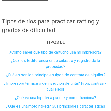
Tipos de ríos para practicar rafting y
grados de dificultad
TIPOS DE
¿Cómo saber qué tipo de cartucho usa mi impresora?
¿Cuál es la diferencia entre catastro y registro de la
propiedad​?
¿Cuáles son los principales tipos de contrato de alquiler?
¿Impresora térmica o de inyección de tinta? Pros, contras y
cuál elegir
¿Qué es una hipoteca puente y cómo funciona?
¿Qué es una moto naked? Sus principales características