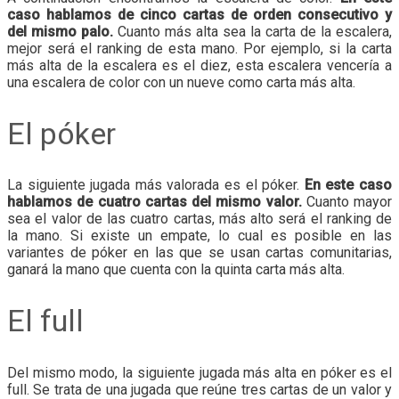
caso hablamos de cinco cartas de orden consecutivo y
del mismo palo.
Cuanto más alta sea la carta de la escalera,
mejor será el ranking de esta mano. Por ejemplo, si la carta
más alta de la escalera es el diez, esta escalera vencería a
una escalera de color con un nueve como carta más alta.
El póker
La siguiente jugada más valorada es el póker.
En este caso
hablamos de cuatro cartas del mismo valor.
Cuanto mayor
sea el valor de las cuatro cartas, más alto será el ranking de
la mano. Si existe un empate, lo cual es posible en las
variantes de póker en las que se usan cartas comunitarias,
ganará la mano que cuenta con la quinta carta más alta.
El full
Del mismo modo, la siguiente jugada más alta en póker es el
full. Se trata de una jugada que reúne tres cartas de un valor y